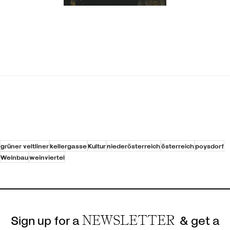
grüner veltliner
kellergasse
Kultur
niederösterreich
österreich
poysdorf
Weinbau
weinviertel
Sign up for a
NEWSLETTER
& get a