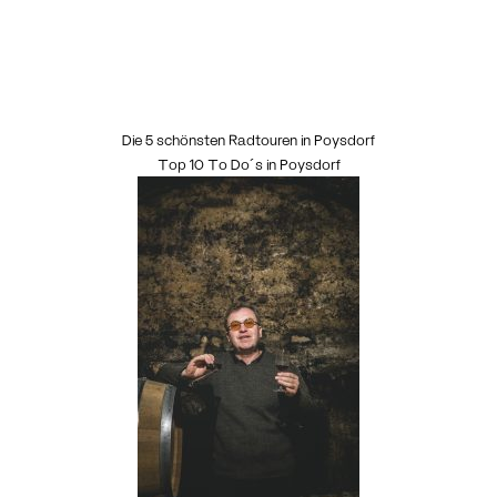
Die 5 schönsten Radtouren in Poysdorf
Top 10 To Do´s in Poysdorf