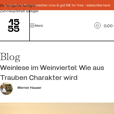
subscribe to the newsletter now & get 5€ for free -
subscribe here
Zur Navigation springen
Zum Hauptinhalt springen
0
0,00
Menü
Blog
Weinlese im Weinviertel: Wie aus
Trauben Charakter wird
Werner Hauser